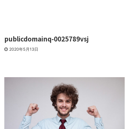
publicdomainq-0025789vsj
2020年5月13日