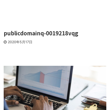
publicdomainq-0019218vqg
2020年5月17日